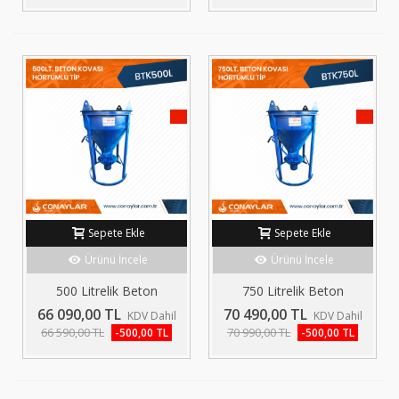
KAMPANYA!
KAMP
Sepete Ekle
Sepete Ekle
Ürünü İncele
Ürünü İncele
500 Litrelik Beton
750 Litrelik Beton
Kovası...
Kovası...
66 090,00 TL
70 490,00 TL
KDV Dahil
KDV Dahil
66 590,00 TL
70 990,00 TL
-500,00 TL
-500,00 TL