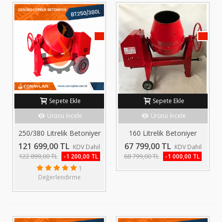
KAMPANYA!
KAMP
Sepete Ekle
Sepete Ekle
Ürünü İncele
Ürünü İncele
250/380 Litrelik Betoniyer
160 Litrelik Betoniyer
2.0HP...
1.0HP (220V)
121 699,00 TL
67 799,00 TL
KDV Dahil
KDV Dahil
122 899,00 TL
68 799,00 TL
-1 200,00 TL
-1 000,00 TL
1
Değerlendirme