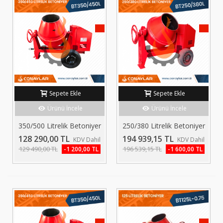
KAMPANYA!
KAMP
Sepete Ekle
Sepete Ekle
Ürünü İncele
Ürünü İncele
350/500 Litrelik Betoniyer
250/380 Litrelik Betoniyer
3.0HP...
Dizel...
128 290,00 TL
194 939,15 TL
KDV Dahil
KDV Dahil
129 490,00 TL
196 539,15 TL
-1 200,00 TL
-1 600,00 TL
KAMPANYA!
KAMP