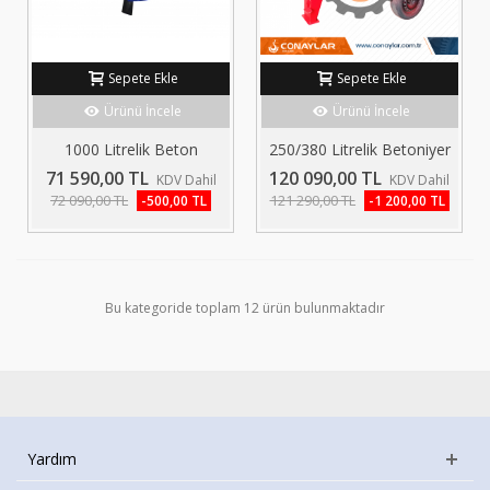
Sepete Ekle
Sepete Ekle
Ürünü İncele
Ürünü İncele
1000 Litrelik Beton
250/380 Litrelik Betoniyer
Kovası...
2.0HP...
71 590,00 TL
120 090,00 TL
KDV Dahil
KDV Dahil
72 090,00 TL
121 290,00 TL
-500,00 TL
-1 200,00 TL
Bu kategoride toplam 12 ürün bulunmaktadır
Yardım