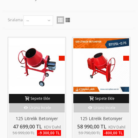
Sıralama
--
KAMPANYA!
KAMP
Sepete Ekle
Sepete Ekle
Ürünü İncele
Ürünü İncele
125 Litrelik Betoniyer
125 Litrelik Betoniyer
0.75HP...
0.75HP...
47 699,00 TL
58 990,00 TL
KDV Dahil
KDV Dahil
56 999,00 TL
59 790,00 TL
-9 300,00 TL
-800,00 TL