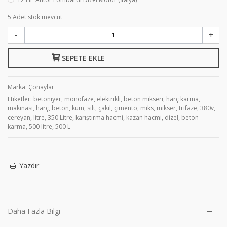
5
Adet stok mevcut
-
+
SEPETE EKLE
Marka:
Çonaylar
Etiketler:
betoniyer
,
monofaze
,
elektrikli
,
beton mikseri
,
harç karma
,
makinası
,
harç
,
beton
,
kum
,
silt
,
çakıl
,
çimento
,
miks
,
mikser
,
trifaze
,
380v
,
cereyan
,
litre
,
350 Litre
,
karıştırma hacmi
,
kazan hacmi
,
dizel
,
beton
karma
,
500 litre
,
500 L
Yazdır
Daha Fazla Bilgi