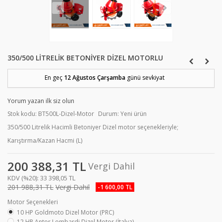
350/500 LITRELIK BETONIYER DIZEL MOTORLU
En geç
12 Ağustos Çarşamba
günü sevkiyat
Yorum yazan ilk siz olun
Stok kodu:
BT500L-Dizel-Motor
Durum:
Yeni ürün
350/500 Litrelik Hacimli Betoniyer Dizel motor seçenekleriyle;
Karıştırma/Kazan Hacmi (L)
200 388,31 TL
Vergi Dahil
KDV (%20):
33 398,05 TL
201 988,31 TL
Vergi Dahil
-1 600,00 TL
Motor Seçenekleri
10 HP Goldmoto Dizel Motor (PRC)
12 HP Antor Lombardi Dizel Motor (İtalya)