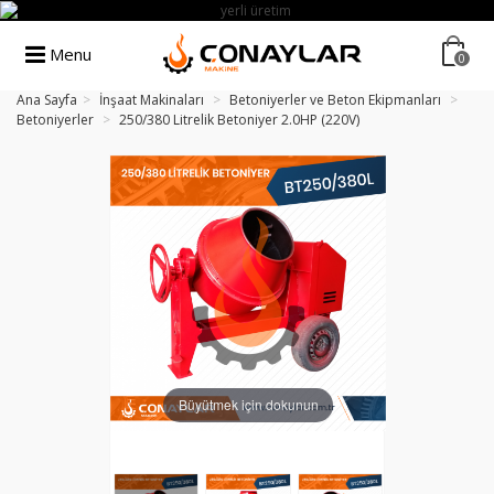
Menu
0
Ana Sayfa
>
İnşaat Makinaları
>
Betoniyerler ve Beton Ekipmanları
>
Betoniyerler
>
250/380 Litrelik Betoniyer 2.0HP (220V)
Büyütmek için dokunun