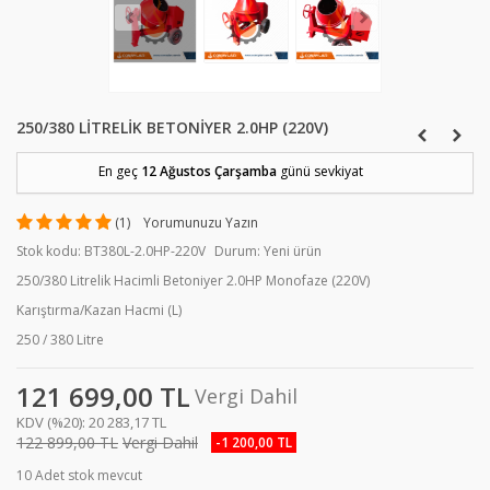
250/380 LITRELIK BETONIYER 2.0HP (220V)
En geç
12 Ağustos Çarşamba
günü sevkiyat
(
1
)
Yorumunuzu Yazın
Stok kodu:
BT380L-2.0HP-220V
Durum:
Yeni ürün
250/380 Litrelik Hacimli Betoniyer 2.0HP Monofaze (220V)
Karıştırma/Kazan Hacmi (L)
250 / 380 Litre
121 699,00 TL
Vergi Dahil
KDV (%20):
20 283,17 TL
122 899,00 TL
Vergi Dahil
-1 200,00 TL
10
Adet stok mevcut