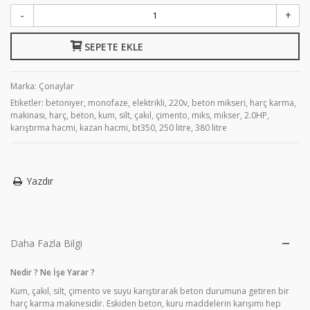
-
+
SEPETE EKLE
Marka:
Çonaylar
Etiketler:
betoniyer
,
monofaze
,
elektrikli
,
220v
,
beton mikseri
,
harç karma
,
makinası
,
harç
,
beton
,
kum
,
silt
,
çakıl
,
çimento
,
miks
,
mikser
,
2.0HP
,
karıştırma hacmi
,
kazan hacmi
,
bt350
,
250 litre
,
380 litre
Yazdır
Daha Fazla Bilgi
Nedir ? Ne İşe Yarar ?
Kum, çakıl, silt, çimento ve suyu karıştırarak beton durumuna getiren bir
harç karma makinesidir. Eskiden beton, kuru maddelerin karışımı hep