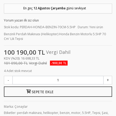
En geç
12 Ağustos Çarşamba
günü sevkiyat
Yorum yazan ilk siz olun
Stok kodu:
PERDAH-HONDA-BENZIN-70CM-5.5HP
Durum:
Yeni ürün
Benzinli Perdah Makinası (Helikopter) Honda Benzin Motorlu 5.5HP 70
Cm' Lik Tepsi
100 190,00 TL
Vergi Dahil
KDV (%20):
16 698,33 TL
101 090,00 TL
Vergi Dahil
-900,00 TL
4
Adet stok mevcut
-
+
SEPETE EKLE
Marka:
Çonaylar
Etiketler:
perdah makinası
,
helikopter
,
benzin
,
motor
,
5.5HP
,
Tepsi
,
Şasi
,