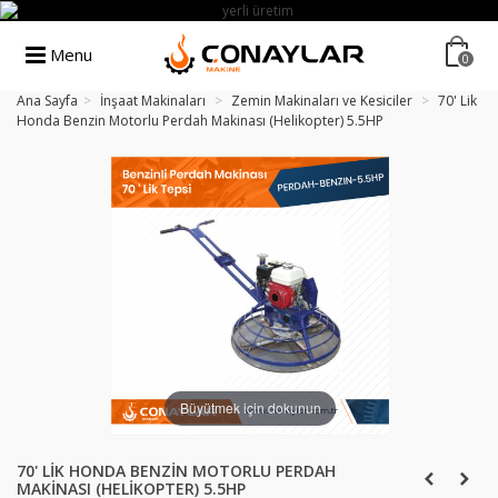
Menu
0
Ana Sayfa
>
İnşaat Makinaları
>
Zemin Makinaları ve Kesiciler
>
70' Lik
Honda Benzin Motorlu Perdah Makinası (Helikopter) 5.5HP
Büyütmek için dokunun
70' LIK HONDA BENZIN MOTORLU PERDAH
MAKINASI (HELIKOPTER) 5.5HP